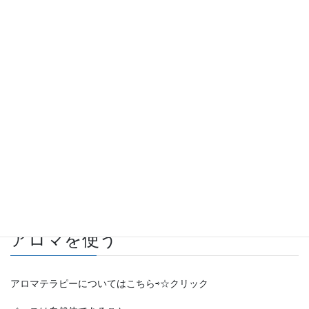
そんな中で、わたしはアロマテラピーに取り組みました。
せっかく畑がたくさんあるんだから・・・・とハーブも育ててい
ます。
わたしにはこの場所がとても心地よくて、自然に囲まれて暮らす
ということが私にとってのナチュラルライフ
全部は無理でも、どれか一つでも取り組んでみませんか？
アロマを使う
アロマテラピーについてはこちら⇨☆クリック