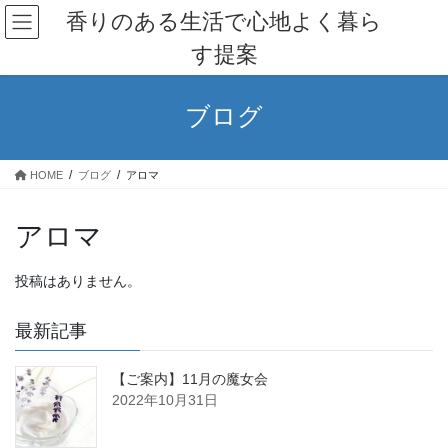
コ
ナ
香りのある生活で心地よく暮ら
ン
ビ
す提案
テ
ゲ
ン
ー
ツ
シ
ブログ
へ
ョ
ス
ン
キ
に
HOME
ブログ
アロマ
ッ
移
プ
動
アロマ
投稿はありません。
最新記事
【ご案内】11月の魔女会
2022年10月31日